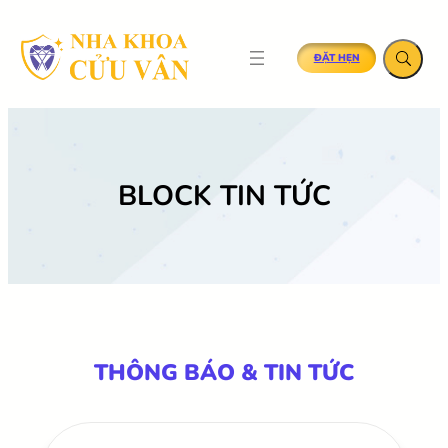
SKIP
TO
ĐẶT HẸN
CONTENT
BLOCK TIN TỨC
THÔNG BÁO & TIN TỨC