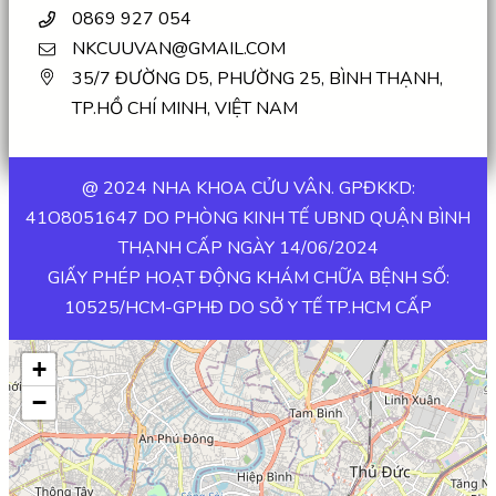
0869 927 054
NKCUUVAN@GMAIL.COM
35/7 ĐƯỜNG D5, PHƯỜNG 25, BÌNH THẠNH,
TP.HỒ CHÍ MINH, VIỆT NAM
@ 2024 NHA KHOA CỬU VÂN. GPĐKKD:
41O8051647 DO PHÒNG KINH TẾ UBND QUẬN BÌNH
THẠNH CẤP NGÀY 14/06/2024
GIẤY PHÉP HOẠT ĐỘNG KHÁM CHỮA BỆNH SỐ:
10525/HCM-GPHĐ DO SỞ Y TẾ TP.HCM CẤP
+
−