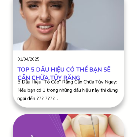
01/04/2025
TOP 5 DẤU HIỆU CÓ THỂ BẠN SẼ
CẦN CHỮA TỦY RĂNG
5 Dấu Hiệu “Tố Cáo” Răng Cần Chữa Tủy Ngay:
Nếu bạn có 1 trong những dấu hiệu này thì đừng
ngại đến ??? ????…