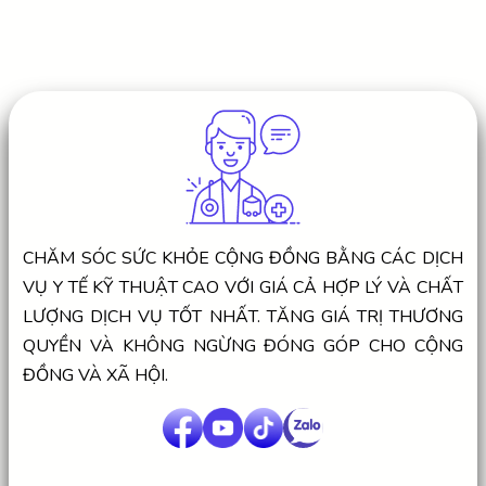
CHĂM SÓC SỨC KHỎE CỘNG ĐỒNG BẰNG CÁC DỊCH
VỤ Y TẾ KỸ THUẬT CAO VỚI GIÁ CẢ HỢP LÝ VÀ CHẤT
LƯỢNG DỊCH VỤ TỐT NHẤT. TĂNG GIÁ TRỊ THƯƠNG
QUYỀN VÀ KHÔNG NGỪNG ĐÓNG GÓP CHO CỘNG
ĐỒNG VÀ XÃ HỘI.