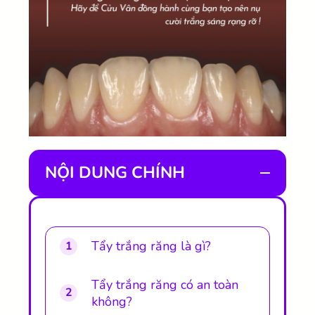
NỘI DUNG CHÍNH
Tẩy trắng răng là gì?
1
Tẩy trắng răng có an toàn
2
không?