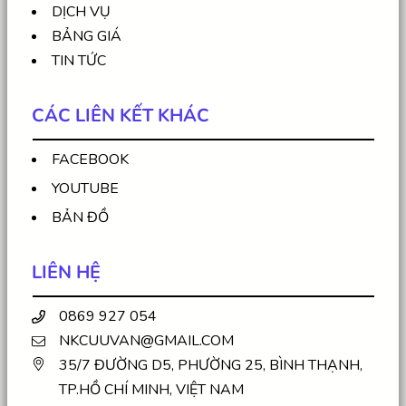
DỊCH VỤ
BẢNG GIÁ
TIN TỨC
CÁC LIÊN KẾT KHÁC
FACEBOOK
YOUTUBE
BẢN ĐỒ
LIÊN HỆ
0869 927 054
NKCUUVAN@GMAIL.COM
35/7 ĐƯỜNG D5, PHƯỜNG 25, BÌNH THẠNH,
TP.HỒ CHÍ MINH, VIỆT NAM