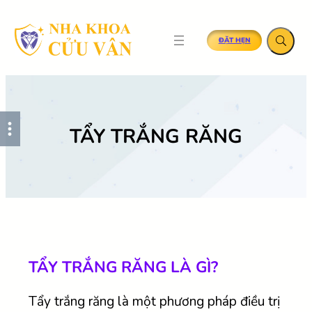
SKIP
TO
ĐẶT HẸN
CONTENT
TẨY TRẮNG RĂNG
TẨY TRẮNG RĂNG LÀ GÌ?
Tẩy trắng răng là một phương pháp điều trị