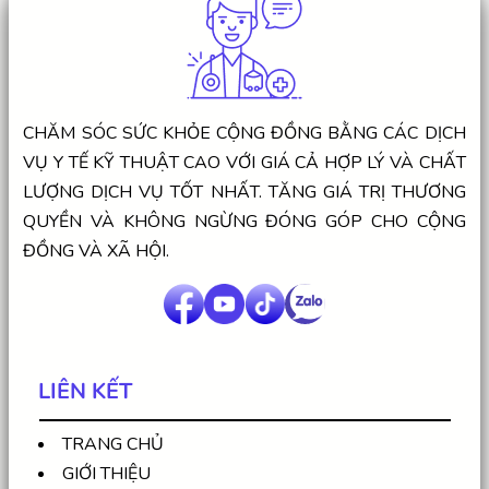
CHĂM SÓC SỨC KHỎE CỘNG ĐỒNG BẰNG CÁC DỊCH
VỤ Y TẾ KỸ THUẬT CAO VỚI GIÁ CẢ HỢP LÝ VÀ CHẤT
LƯỢNG DỊCH VỤ TỐT NHẤT. TĂNG GIÁ TRỊ THƯƠNG
QUYỀN VÀ KHÔNG NGỪNG ĐÓNG GÓP CHO CỘNG
ĐỒNG VÀ XÃ HỘI.
LIÊN KẾT
TRANG CHỦ
GIỚI THIỆU