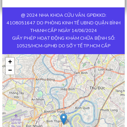
@ 2024 NHA KHOA CỬU VÂN. GPĐKKD:
41O8051647 DO PHÒNG KINH TẾ UBND QUẬN BÌNH
THẠNH CẤP NGÀY 14/06/2024
GIẤY PHÉP HOẠT ĐỘNG KHÁM CHỮA BỆNH SỐ:
10525/HCM-GPHĐ DO SỞ Y TẾ TP.HCM CẤP
+
−