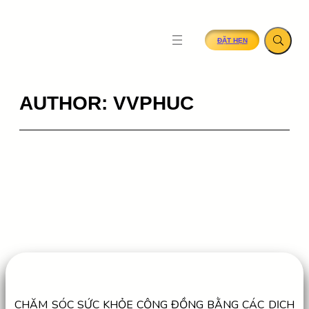
SKIP
TO
ĐẶT HẸN
CONTENT
AUTHOR:
VVPHUC
CHĂM SÓC SỨC KHỎE CỘNG ĐỒNG BẰNG CÁC DỊCH