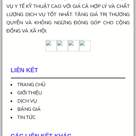
VỤ Y TẾ KỸ THUẬT CAO VỚI GIÁ CẢ HỢP LÝ VÀ CHẤT
LƯỢNG DỊCH VỤ TỐT NHẤT. TĂNG GIÁ TRỊ THƯƠNG
QUYỀN VÀ KHÔNG NGỪNG ĐÓNG GÓP CHO CỘNG
ĐỒNG VÀ XÃ HỘI.
LIÊN KẾT
TRANG CHỦ
GIỚI THIỆU
DỊCH VỤ
BẢNG GIÁ
TIN TỨC
CÁC LIÊN KẾT KHÁC