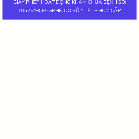
GIẤY PHÉP HOẠT ĐỘNG KHÁM CHỮA BỆNH SỐ:
10525/HCM-GPHĐ DO SỞ Y TẾ TP.HCM CẤP