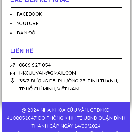
FACEBOOK
YOUTUBE
BẢN ĐỒ
LIÊN HỆ
0869 927 054
NKCUUVAN@GMAIL.COM
35/7 ĐƯỜNG D5, PHƯỜNG 25, BÌNH THẠNH,
TP.HỒ CHÍ MINH, VIỆT NAM
@ 2024 NHA KHOA CỬU VÂN. GPĐKKD:
41O8051647 DO PHÒNG KINH TẾ UBND QUẬN BÌNH
THẠNH CẤP NGÀY 14/06/2024